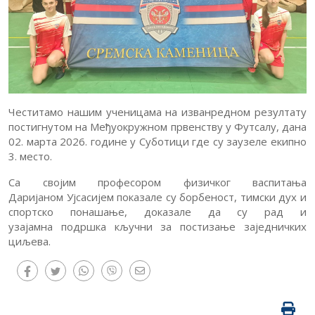
Вести
Обавештења
Обавештења
за
Упис
родитеље
Честитамо нашим ученицама на изванредном резултату
Документа
постигнутом на Међуокружном првенству у Футсалу, дана
Критеријуми
Јавне
02. марта 2026. године у Суботици где су заузеле екипно
оцењивања
3. место.
набавке
Контакт
Са својим професором физичког васпитања
Даријаном Ујсасијем показале су борбеност, тимски дух и
спортско понашање, доказале да су рад и
узајамна подршка кључни за постизање заједничких
циљева.