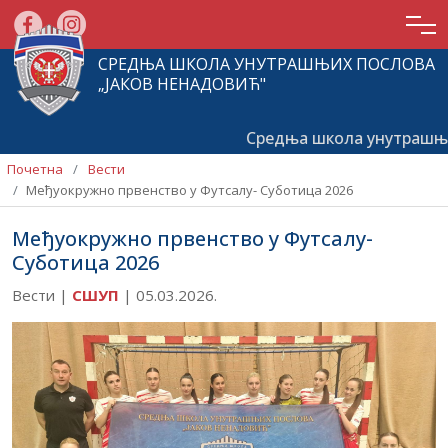
СРЕДЊА ШКОЛА УНУТРАШЊИХ ПОСЛОВА
„ЈАКОВ НЕНАДОВИЋ"
Средња школа унутрашњих
Почетна
Вести
Међуокружно првенство у Футсалу- Суботица 2026
Међуокружно првенство у Футсалу-
Суботица 2026
Вести |
СШУП
|
05.03.2026.
Почетна
О
школи
Актуелности