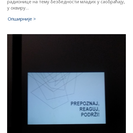
радионице на тему безбедности младих у саобраћају,
у оквиру…
Опширније >