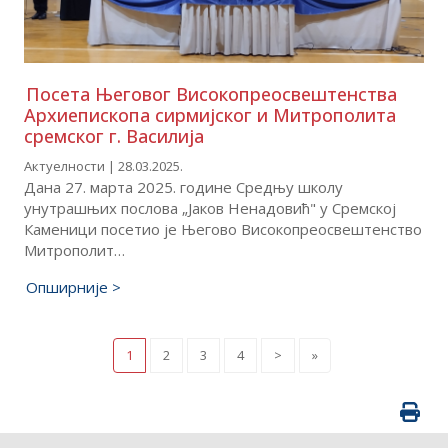
Посета Његовог Високопреосвештенства
Архиепископа сирмијског и Митрополита
сремског г. Василија
Актуелности | 28.03.2025.
Дана 27. марта 2025. године Средњу школу
унутрашњих послова „Јаков Ненадовић" у Сремској
Каменици посетио је Његово Високопреосвештенство
Митрополит…
Опширније >
1
2
3
4
>
»