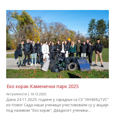
Вести
Обавештења
Обавештења
за
Упис
родитеље
Документа
Критеријуми
Јавне
оцењивања
набавке
Контакт
Еко корак-Каменички парк 2025
Актуелности | 16.12.2025.
Дана 24.11.2025. године у сарадњи са СУ "ИНВИЦТУС"
из Новог Сада наши ученици учестововали су у акцији
под називом "Еко корак". Двадесет ученика…