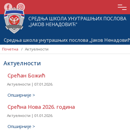
СРЕДЊА ШКОЛА УНУТРАШЊИХ ПОСЛОВА
„ЈАКОВ НЕНАДОВИЋ"
дња школа унутрашњих послова „Јаков Ненадовић”, Жел
Почетна
Актуелности
Актуелности
Срећан Божић
Актуелности | 07.01.2026.
Опширније >
Почетна
Срећна Нова 2026. година
О
Актуелности | 01.01.2026.
школи
Опширније >
Актуелности