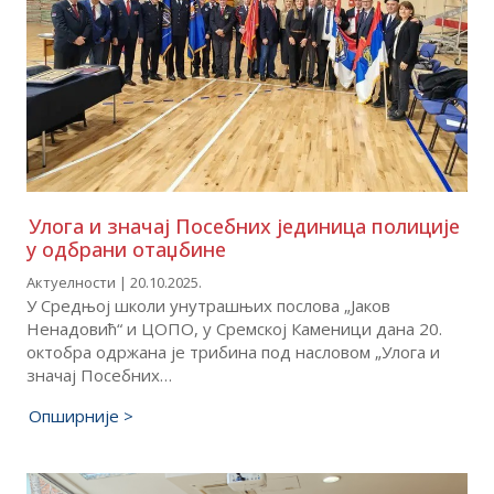
Улога и значај Посебних јединица полиције
у одбрани отаџбине
Актуелности | 20.10.2025.
У Средњој школи унутрашњих послова „Јаков
Ненадовић“ и ЦОПО, у Сремској Каменици дана 20.
октобра одржана је трибина под насловом „Улога и
значај Посебних…
Опширније >