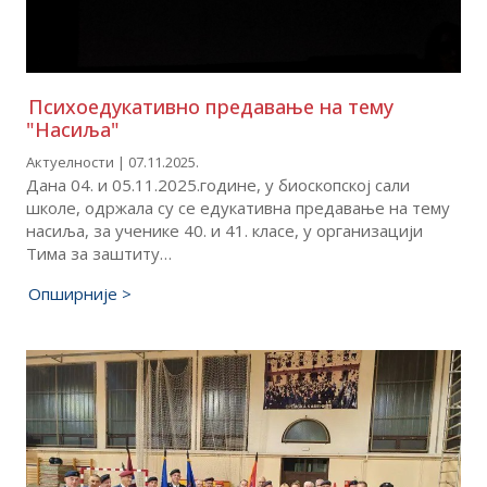
Психоедукативно предавање на тему
"Насиља"
Актуелности | 07.11.2025.
Дана 04. и 05.11.2025.године, у биоскопској сали
школе, одржала су се едукативна предавање на тему
насиља, за ученике 40. и 41. класе, у организацији
Тима за заштиту…
Опширније >