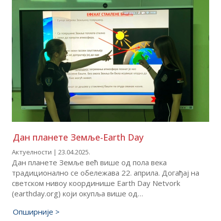
Дан планете Земље-Earth Day
Актуелности | 23.04.2025.
Дан планете Земље већ више од пола века
традиционално се обележава 22. априла. Догађај на
светском нивоу координише Еаrth Day Netvork
(earthday.org) који окупља више од…
Опширније >