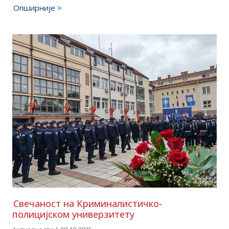
Опширније >
Свечаност на Криминалистичко-
полицијском универзитету