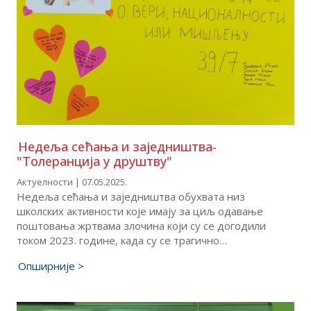
Недеља сећања и заједништва-
"Толеранција у друштву"
Актуелности | 07.05.2025.
Недеља сећања и заједништва обухвата низ
школских активности које имају за циљ одавање
поштовања жртвама злочина који су се догодили
током 2023. године, када су се трагично…
Опширније >