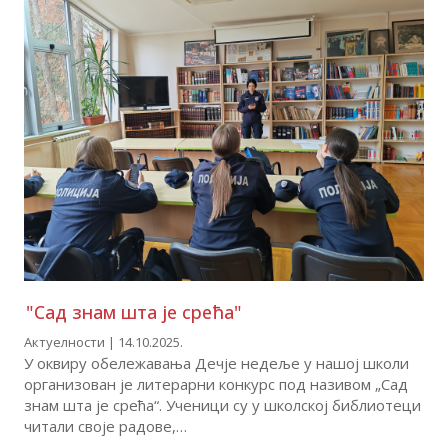
"Сад знам шта је срећа"
Актуелности | 14.10.2025.
У оквиру обележавања Дечје недеље у нашој школи
организован је литерарни конкурс под називом „Сад
знам шта је срећа“. Ученици су у школској библиотеци
читали своје радове,…