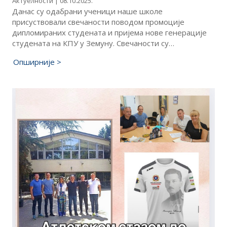
Актуелности | 08.10.2025.
Данас су одабрани ученици наше школе
присуствовали свечаности поводом промоције
дипломираних студената и пријема нове генерације
студената на КПУ у Земуну. Свечаности су…
Опширније >