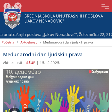
SREDNJA ŠKOLA UNUTRAŠNJIH POSLOVA
„JAKOV NENADOVIĆ"
 unutrašnjih poslova „Jakov Nenadović”, Železnička 22, 2
Početna
Aktuelnosti
Međunarodni dan ljudskih prava
Međunarodni dan ljudskih prava
Aktuelnosti |
SŠUP
|
15.12.2025.
Početna
O
školi
Aktuelnosti