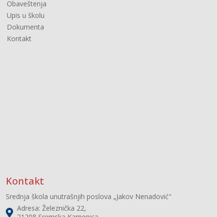
Obaveštenja
Upis u školu
Dokumenta
Kontakt
Kontakt
Srednja škola unutrašnjih poslova „Jakov Nenadović"
Adresa: Železnička 22,
21208 Sremska Kamenica