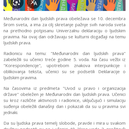
Vesti
Međunarodni dan ljudskih prava obeležava se 10. decembra
Obaveštenja
širom sveta, a ima za cilj skretanje pažnje svih naroda sveta
Obaveštenja
na prethodno potpisanu Univerzalnu deklaraciju o ljudskim
za
pravima. Na ovaj dan održavaju se kulturni događaji na temu
Upis
ljudskih prava.
roditelje
Dokumenta
Kriterijumi
Radionicu na temu: "Međunarodni dan ljudskih prava"
Javne
zabeležili su učenici treće godine 5. voda. Na času vežbi iz
ocenjivanja
nabavke
"Korespondencije", upotrebom znakova interpunkcije i
Kontakt
oblikovanja teksta, učenici su se podsetili Deklaracije o
ljudskim pravima.
Na časovima iz predmeta "Uvod u pravo i organizacija
države" obeležen je Međunarodni dan ljudskih prava. Učenici
su kroz različite aktivnosti i radionice, uključujući i simulaciju
suđenja obeležili današnji dan i pokazali da su u pravima svi
jednaki.
Da su ljudska prava temelj slobode, pravde i mira u svakom
društvu podsetili su se i učenici 40. klase voda 2. pročitavši