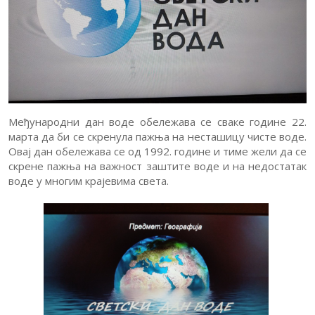
Вести
Обавештења
Обавештења
за
Упис
родитеље
Документа
Међународни дан воде обележава се сваке године 22.
Критеријуми
марта да би се скренула пажња на несташицу чисте воде.
Јавне
оцењивања
Овај дан обележава се од 1992. године и тиме жели да се
набавке
Контакт
скрене пажња на важност заштите воде и на недостатак
воде у многим крајевима света.