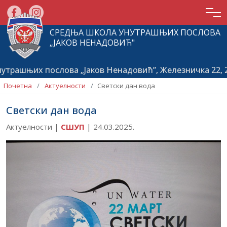
СРЕДЊА ШКОЛА УНУТРАШЊИХ ПОСЛОВА
„ЈАКОВ НЕНАДОВИЋ"
ашњих послова „Јаков Ненадовић”, Железничка 22, 212
Почетна
Актуелности
Светски дан вода
Светски дан вода
Актуелности |
СШУП
|
24.03.2025.
Почетна
О
школи
Актуелности