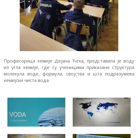
Професорица хемије Дејана Ћеха, представила је воду
из угла хемије, где су ученицима приказане структура
молекула воде, формула, својства и шта подразумева
хемијски чиста вода.