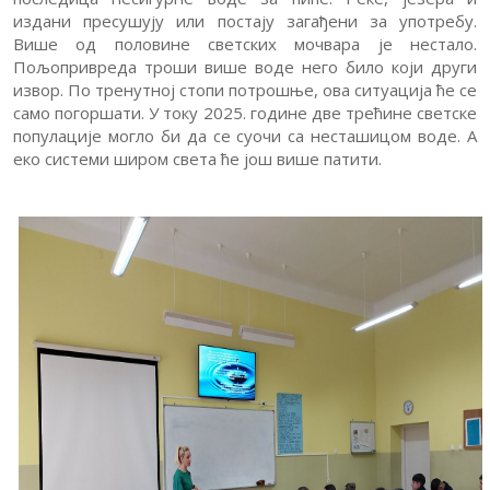
издани пресушују или постају загађени за употребу.
Више од половине светских мочвара је нестало.
Пољопривреда троши више воде него било који други
извор. По тренутној стопи потрошње, ова ситуација ће се
само погоршати. У току 2025. године две трећине светске
популације могло би да се суочи са несташицом воде. А
еко системи широм света ће још више патити.