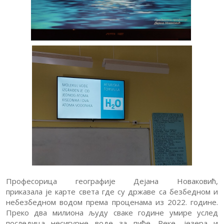
Професорица географије Дејана Новаковић,
приказала је карте света где су државе са безбедном и
небезбедном водом према проценама из 2022. године.
Преко два милиона људу сваке године умире услед
последица несигурне воде за пиће. Реке, језера и