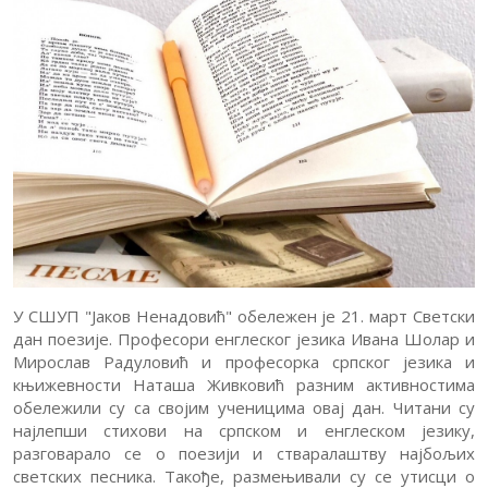
Вести
Обавештења
Обавештења
за
Упис
родитеље
Документа
Критеријуми
Јавне
оцењивања
набавке
Контакт
У СШУП "Јаков Ненадовић" обележен је 21. март Светски
дан поезије. Професори енглеског језика Ивана Шолар и
Мирослав Радуловић и професорка српског језика и
књижевности Наташа Живковић разним активностима
обележили су са својим ученицима овај дан. Читани су
најлепши стихови на српском и енглеском језику,
разговарало се о поезији и стваралаштву најбољих
светских песника. Такође, размењивали су се утисци о