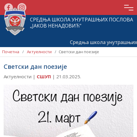
СРЕДЊА ШКОЛА УНУТРАШЊИХ ПОСЛОВА
„ЈАКОВ НЕНАДОВИЋ"
Средња школа унутрашњих по
Почетна
Актуелности
Светски дан поезије
Светски дан поезије
Актуелности |
СШУП
|
21.03.2025.
Почетна
О
школи
Актуелности