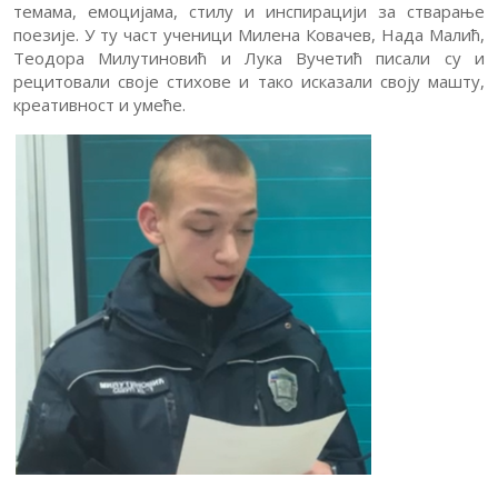
темама, емоцијама, стилу и инспирацији за стварање
поезије. У ту част ученици Милена Ковачев, Нада Малић,
Теодора Милутиновић и Лука Вучетић писали су и
рецитовали своје стихове и тако исказали своју машту,
креативност и умеће.