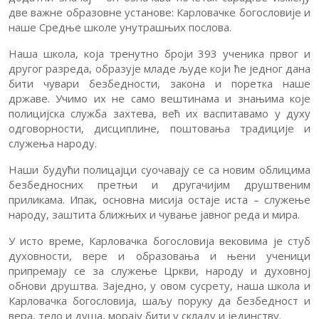
две важне образовне установе: Карловачке богословије и
наше Средње школе унутрашњих послова.
Наша школа, која тренутно броји 393 ученика првог и
другог разреда, образује младе људе који ће једног дана
бити чувари безбедности, закона и поретка наше
државе. Учимо их не само вештинама и знањима које
полицијска служба захтева, већ их васпитавамо у духу
одговорности, дисциплине, поштовања традиције и
служења народу.
Наши будући полицајци суочавају се са новим облицима
безбедносних претњи и другачијим друштвеним
приликама. Ипак, основна мисија остаје иста – служење
народу, заштита ближњих и чување јавног реда и мира.
У исто време, Карловачка богословија вековима је стуб
духовности, вере и образовања и њени ученици
припремају се за служење Цркви, народу и духовној
обнови друштва. Заједно, у овом сусрету, наша школа и
Карловачка богословија, шаљу поруку да безбедност и
вера, тело и душа, морају бити у складу и јединству.