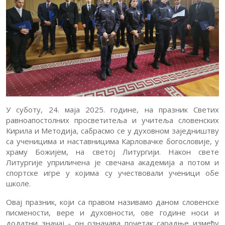
Вести
Обавештења
Обавештења
за
Упис
родитеље
Документа
Критеријуми
Јавне
оцењивања
У суботу, 24. маја 2025. године, на празник Светих
набавке
Контакт
равноапостолних просветитеља и учитеља словенских
Кирила и Методија, сабрасмо се у духовном заједништву
са ученицима и наставницима Карловачке богословије, у
храму Божијем, на светој Литургији. Након свете
Литургије уприличена је свечана академија а потом и
спортске игре у којима су учествовали ученици обе
школе.
Овај празник, који са правом називамо даном словенске
писмености, вере и духовности, ове године носи и
додатни значај - он означава почетак сарадње између