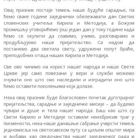
Овај празник постаје темељ наше будуће сарадње, па
ћемо сваке године заједнички обележавати дан Светих
словенских учитеља Кирила и Методија, а Божјом
промишљу уговорићемо још један дан у току године када
ћемо се окупити да славимо, учимо, разговарамо и
продубљујемо наше пријатељство. Са надом да
постанемо два светила свету, удружени попут браће,
преподобних отаца наших Кирила и Методија.
Све ово чинимо на корист нашег народа и наше Свете
Цркве јер само повезани у вери и служби можемо
очувати оно што смо наследили и изградити оно што
ћемо оставити поколењима која долазе.
Нека овај празник буде благословен почетак дуготрајног
пријатељства, сарадње и заједничке мисије – да будемо
чувари и душе и тела нашег народа. Баш као што су
Свети Кирило и Методије оставили неизбрисив траг у
писмености, нека наше данашње сабрање учврсти темељ
једномисља на светосавском путу са циљем општег мира
и љубави, као сведочанства нашег заједничког рада и