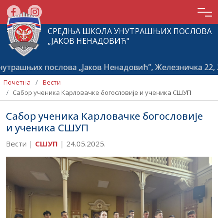
СРЕДЊА ШКОЛА УНУТРАШЊИХ ПОСЛОВА
„ЈАКОВ НЕНАДОВИЋ"
трашњих послова „Јаков Ненадовић”, Железничка 22, 2
Почетна
Вести
Сабор ученика Карловачке богословије и ученика СШУП
Сабор ученика Карловачке богословије
и ученика СШУП
Вести |
СШУП
|
24.05.2025.
Почетна
О
школи
Актуелности